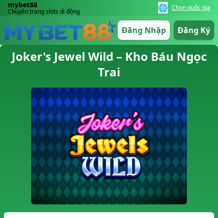
mybet88
🌐
Chọn quốc gia
Chuyên trang slots di động
Đăng Nhập
Đăng Ký
Joker's Jewel Wild – Kho Báu Ngọc
Trai