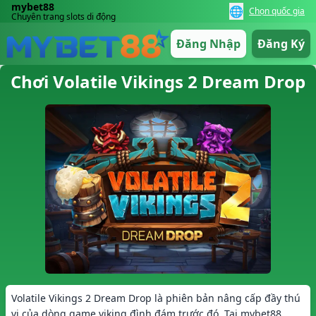
mybet88
🌐
Chọn quốc gia
Chuyên trang slots di động
Đăng Nhập
Đăng Ký
Chơi Volatile Vikings 2 Dream Drop
Volatile Vikings 2 Dream Drop là phiên bản nâng cấp đầy thú
vị của dòng game viking đình đám trước đó. Tại mybet88,